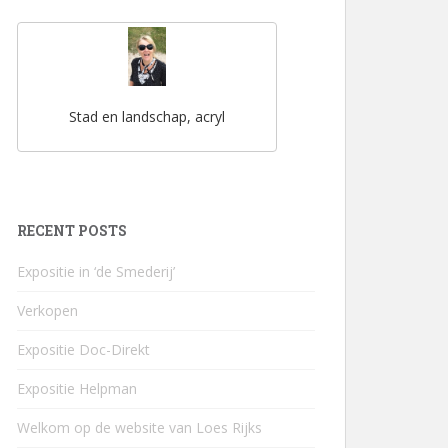
Stad en landschap, acryl
RECENT POSTS
Expositie in ‘de Smederij’
Verkopen
Expositie Doc-Direkt
Expositie Helpman
Welkom op de website van Loes Rijks